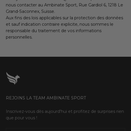
nous contacter au Ambinate Sport, Rue Gardiol 6, 1218 Le
Grand-Saconnex, Suisse.
Aux fins des lois applicables sur la protection des données
et sauf indication contraire explicite, nous sommes le
responsable du traitement de vos informations
personnelles.
REJOINS LA TEAM AMBINATE SPORT
Inscrivez-vous dès aujourd'hui et profitez de surprises rien
que pour vous !