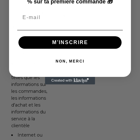
% sur ta première commande 🎁
les registres de
et marketing
clients, telles que
Email
Affiliés
les coordonnées
de base et
certaines
informations sur
M’INSCRIRE
les commandes et
le compte
NON, MERCI
Informations
commerciales
telles que les
informations sur
les commandes,
les informations
d'achat et les
informations du
service à la
clientèle
Internet ou