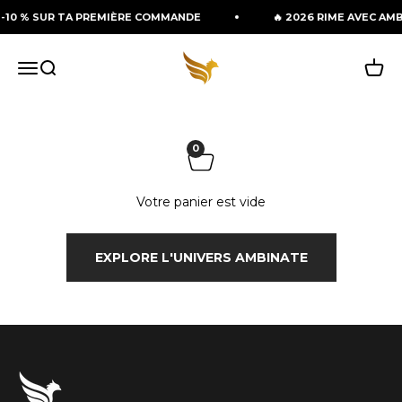
Passer au contenu
 -10 % SUR TA PREMIÈRE COMMANDE
🔥 2026 RIME AVEC AMB
Ambinate Sport
Menu
Recherche
Panie
0
Votre panier est vide
EXPLORE L'UNIVERS AMBINATE